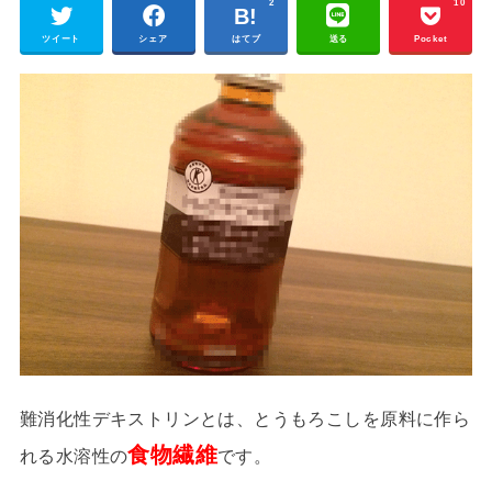
2
10
ツイート
シェア
はてブ
送る
Pocket
難消化性デキストリンとは、とうもろこしを原料に作ら
食物繊維
れる水溶性の
です。