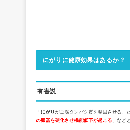
にがりに健康効果はあるか？
有害説
「
にがり
が豆腐タンパク質を凝固させる。
の臓器を硬化させ
機能低下が起こる
」など