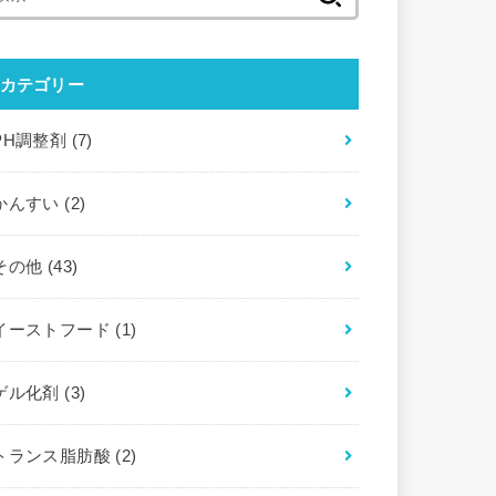
索
:
カテゴリー
PH調整剤
(7)
かんすい
(2)
その他
(43)
イーストフード
(1)
ゲル化剤
(3)
トランス脂肪酸
(2)