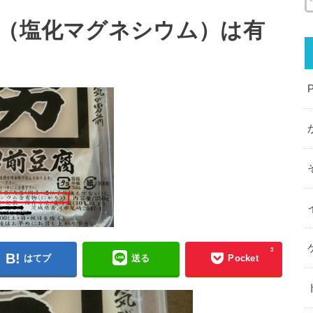
”（塩化マグネシウム）は有
3
はてブ
送る
Pocket