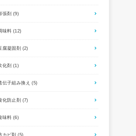
膨張剤
(9)
調味料
(12)
豆腐凝固剤
(2)
軟化剤
(1)
遺伝子組み換え
(5)
酸化防止剤
(7)
酸味料
(6)
防カビ剤
(5)