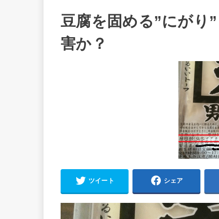
豆腐を固める”にがり
害か？
ツイート
シェア