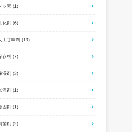
フッ素
(1)
乳化剤
(6)
人工甘味料
(13)
保存料
(7)
保湿剤
(3)
光沢剤
(1)
凝固剤
(1)
制菌剤
(2)