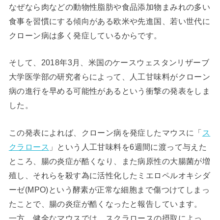
なぜなら肉などの動物性脂肪や食品添加物まみれの多い
食事を習慣にする傾向がある欧米や先進国、若い世代に
クローン病は多く発症しているからです。
そして、2018年3月、米国のケースウェスタンリザーブ
大学医学部の研究者らによって、人工甘味料がクローン
病の進行を早める可能性があるという衝撃の発表をしま
した。
この発表によれば、クローン病を発症したマウスに「
ス
クラロース
」という人工甘味料を6週間に渡って与えた
ところ、腸の炎症が酷くなり、また病原性の大腸菌が増
殖し、それらを殺す為に活性化したミエロペルオキシダ
ーゼ(MPO)という酵素が正常な細胞まで傷つけてしまっ
たことで、腸の炎症が酷くなったと報告しています。
一方、健全なマウスでは、スクラロースの摂取によっ