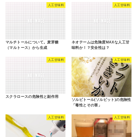
人工甘味料
人工甘味料
マルチトールについて。麦芽糖
ネオテームは危険度MAXな人工甘
（マルトース）から生成
味料か！？安全性は？
人工甘味料
人工甘味料
スクラロースの危険性と副作用
ソルビトール(ソルビット)の危険性
「毒性とその害」
人工甘味料
人工甘味料