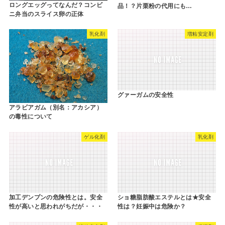
ロングエッグってなんだ？コンビ
品！？片栗粉の代用にも…
ニ弁当のスライス卵の正体
乳化剤
増粘安定剤
グァーガムの安全性
アラビアガム（別名：アカシア）
の毒性について
ゲル化剤
乳化剤
加工デンプンの危険性とは。安全
ショ糖脂肪酸エステルとは★安全
性が高いと思われがちだが・・・
性は？妊娠中は危険か？