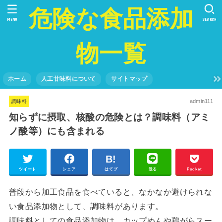
危険な食品添加
MENU
SEARCH
物一覧
ホーム
人工甘味料について
サイトマップ
admin111
調味料
知らずに摂取、核酸の危険とは？調味料（アミ
ノ酸等）にも含まれる
ツイート
シェア
はてブ
送る
Pocket
普段から加工食品を食べていると、なかなか避けられな
い食品添加物として、調味料があります。
調味料としての食品添加物は、カップめんや鶏がらスー