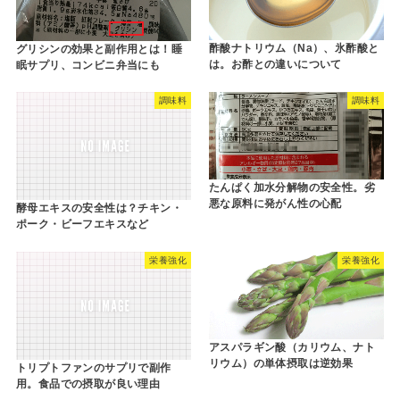
酢酸ナトリウム（Na）、氷酢酸と
グリシンの効果と副作用とは！睡
は。お酢との違いについて
眠サプリ、コンビニ弁当にも
調味料
調味料
たんぱく加水分解物の安全性。劣
悪な原料に発がん性の心配
酵母エキスの安全性は？チキン・
ポーク・ビーフエキスなど
栄養強化
栄養強化
アスパラギン酸（カリウム、ナト
リウム）の単体摂取は逆効果
トリプトファンのサプリで副作
用。食品での摂取が良い理由