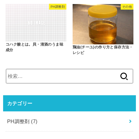
PH調整剤
その他
コハク酸とは。貝・清酒のうま味
鶏油(チーユ)の作り方と保存方法・
成分
レシピ
検
索
:
カテゴリー
PH調整剤
(7)