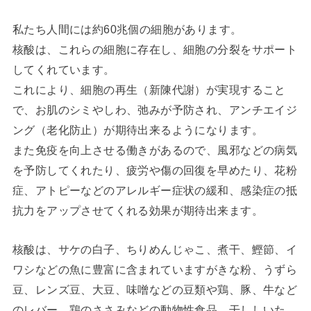
私たち人間には約60兆個の細胞があります。
核酸は、これらの細胞に存在し、細胞の分裂をサポート
してくれています。
これにより、細胞の再生（新陳代謝）が実現すること
で、お肌のシミやしわ、弛みが予防され、アンチエイジ
ング（老化防止）が期待出来るようになります。
また免疫を向上させる働きがあるので、風邪などの病気
を予防してくれたり、疲労や傷の回復を早めたり、花粉
症、アトピーなどのアレルギー症状の緩和、感染症の抵
抗力をアップさせてくれる効果が期待出来ます。
核酸は、サケの白子、ちりめんじゃこ、煮干、鰹節、イ
ワシなどの魚に豊富に含まれていますがきな粉、うずら
豆、レンズ豆、大豆、味噌などの豆類や鶏、豚、牛など
のレバー、鶏のささみなどの動物性食品、干ししいた