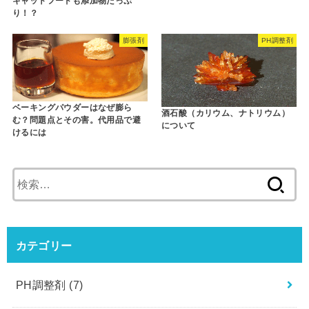
キャットフードも添加物たっぷ
り！？
膨張剤
PH調整剤
ベーキングパウダーはなぜ膨ら
酒石酸（カリウム、ナトリウム）
む？問題点とその害。代用品で避
について
けるには
検
索
:
カテゴリー
PH調整剤
(7)