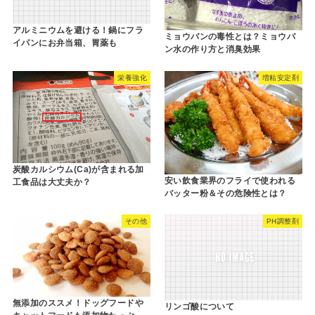
アルミニウムを避ける！鍋にフラ
ミョウバンの毒性とは？ミョウバ
イパンにお弁当箱、胃薬も
ン水の作り方と消臭効果
栄養強化
増粘安定剤
炭酸カルシウム(Ca)が含まれる加
安い飲食業界のフライで使われる
工食品は大丈夫か？
バッター粉＆その危険性とは？
その他
PH調整剤
無添加のススメ！ドッグフードや
リンゴ酸について