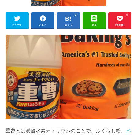
2
5
ツイート
シェア
はてブ
送る
Pocket
重曹とは炭酸水素ナトリウムのことで、ふくらし粉、
ベ